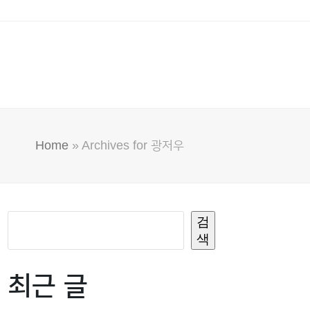
Home
»
Archives for 광저우
검
색
최근 글